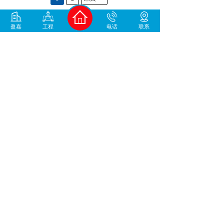
盈嘉
工程
电话
联系
400-930-1678
中国地坪材料/工程服务商
咨询微信号
加微信咨询
佛山市盈嘉建筑工程有限公司 版权所有 备案
号：
粤ICP备17046055号
技术支持：
高创网络