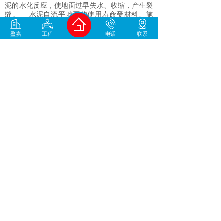
泥的水化反应，使地面过早失水、收缩，产生裂
缝。
水泥自流平地面的使用寿命受材料、施
工、环境等多因素制约，为了增加水泥基自流平
的使用寿命，在日常使用中要做好清洁，定期对
盈嘉
工程
电话
联系
地面进行保养。
分享到:
上一篇：
聚合物水泥防水砂浆是什么？工业、民用建筑......
下一篇：
环氧地坪材料厚度分析来了！
400-930-1678
中国地坪材料/工程服务商