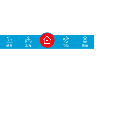
1
盈嘉
工程
电话
联系
400-930-1678
中国地坪材料/工程服务商
咨询微信号
加微信咨询