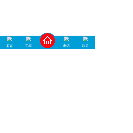
1
2
3
末页 >>
盈嘉
工程
电话
联系
400-930-1678
中国地坪材料/工程服务商
咨询微信号
加微信咨询