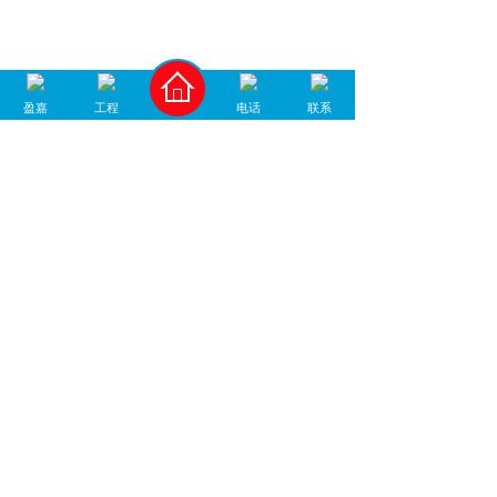
盈嘉
工程
电话
联系
400-930-1678
中国地坪材料/工程服务商
咨询微信号
加微信咨询
佛山市盈嘉建筑工程有限公司 版权所有 备案
号：
粤ICP备17046055号
技术支持：
高创网络